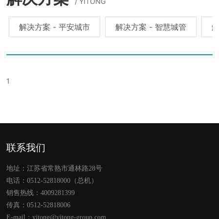
/ YITONG
投资者关系
解决方案 - 平安城市
解决方案 - 智慧城管
解
1
联系我们
地址：江苏省常熟市通林路28号
电话：
0512-52818000
（总机）
销售热线：
4009281399
传真：0512-52818006
E-mail：
yitong@yitong-group.com